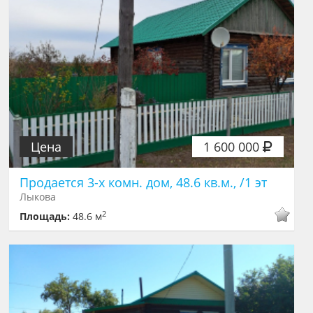
Цена
1 600 000
Продается 3-х комн. дом, 48.6 кв.м., /1 эт
Лыкова
2
Площадь:
48.6 м