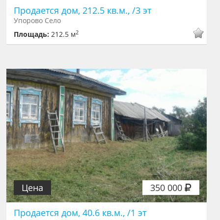
Продается дом, 212.5 кв.м., /3 эт
Упорово Село
2
Площадь:
212.5 м
Цена
350 000
Продается дом, 40.6 кв.м., /1 эт