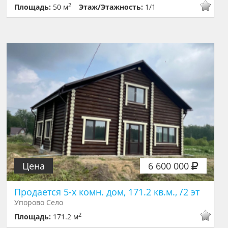
2
Площадь:
50 м
Этаж/Этажность:
1/1
Цена
6 600 000
Продается 5-х комн. дом, 171.2 кв.м., /2 эт
Упорово Село
2
Площадь:
171.2 м