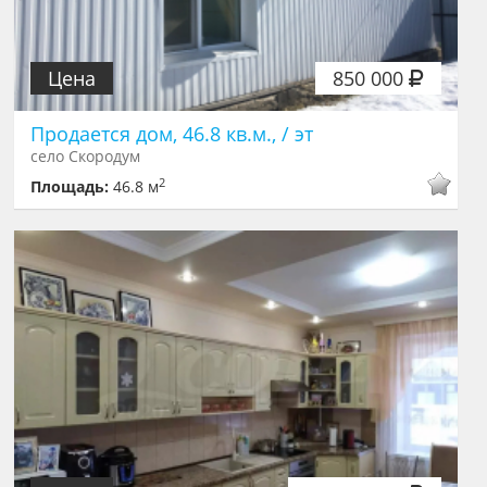
Цена
850 000
Продается дом, 46.8 кв.м., / эт
село Скородум
2
Площадь:
46.8 м