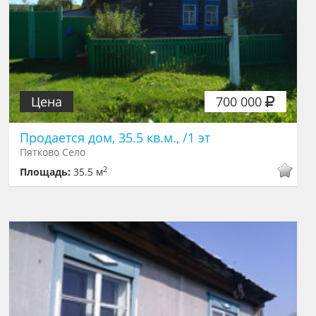
Цена
700 000
Продается дом, 35.5 кв.м., /1 эт
Пятково Село
2
Площадь:
35.5 м