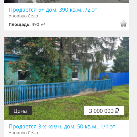
Продается 5+ дом, 390 кв.м., /2 эт
Упорово Село
2
Площадь:
390 м
Цена
3 000 000
Продается 3-х комн. дом, 50 кв.м., 1/1 эт
Упорово Село