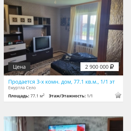
Цена
2 900 000
Продается 3-х комн. дом, 77.1 кв.м., 1/1 эт
Емуртла Село
2
Площадь:
77.1 м
Этаж/Этажность:
1/1