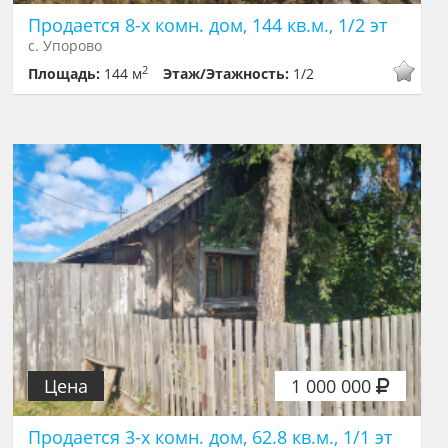
Продается 8-х комн. дом, 144 кв.м., 1/2 эт
с. Упорово
2
Площадь:
144 м
Этаж/Этажность:
1/2
Цена
1 000 000
Продается 3-х комн. дом, 62.8 кв.м., 1/1 эт