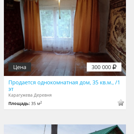
Цена
300 000
Продается однокомнатная дом, 35 кв.м., /1
эт
Карагужева Деревня
2
Площадь:
35 м