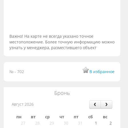
Важно! На карте не всегда указано точное
местоположение. Более точную информацию можно
узнать у менеджера, разместившего объект
№ - 702
В избранное
Бронь
Август 2026
пн
вт
ср
чт
пт
сб
вс
27
28
29
30
31
1
2