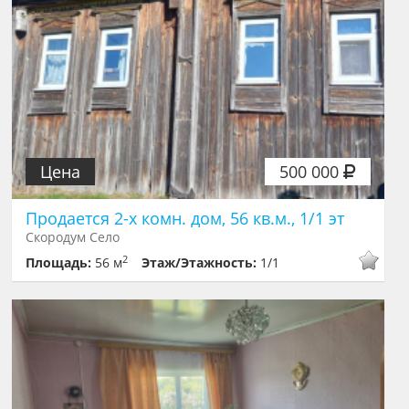
Цена
500 000
Продается 2-х комн. дом, 56 кв.м., 1/1 эт
Скородум Село
2
Площадь:
56 м
Этаж/Этажность:
1/1