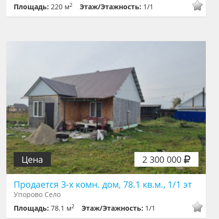
2
Площадь:
220 м
Этаж/Этажность:
1/1
Цена
2 300 000
Продается 3-х комн. дом, 78.1 кв.м., 1/1 эт
Упорово Село
2
Площадь:
78.1 м
Этаж/Этажность:
1/1