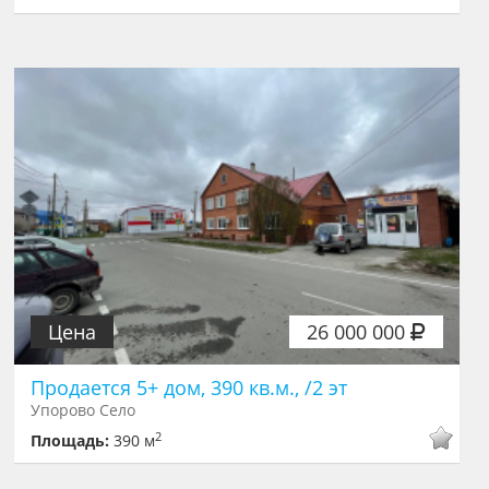
Цена
26 000 000
Продается 5+ дом, 390 кв.м., /2 эт
Упорово Село
2
Площадь:
390 м