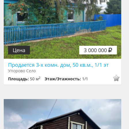
Цена
3 000 000
Продается 3-х комн. дом, 50 кв.м., 1/1 эт
Упорово Село
2
Площадь:
50 м
Этаж/Этажность:
1/1