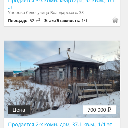
Продается 3-х комн. квартира, 52 кв.м., 1/1
эт
Упорово Село, улица Володарского, 33
2
Площадь:
52 м
Этаж/Этажность:
1/1
Цена
700 000
Продается 2-х комн. дом, 37.1 кв.м., 1/1 эт