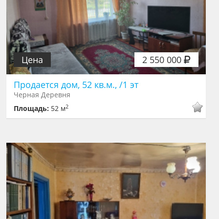
Цена
2 550 000
Продается дом, 52 кв.м., /1 эт
Черная Деревня
2
Площадь:
52 м