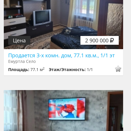
Цена
2 900 000
Продается 3-х комн. дом, 77.1 кв.м., 1/1 эт
Емуртла Село
2
Площадь:
77.1 м
Этаж/Этажность:
1/1