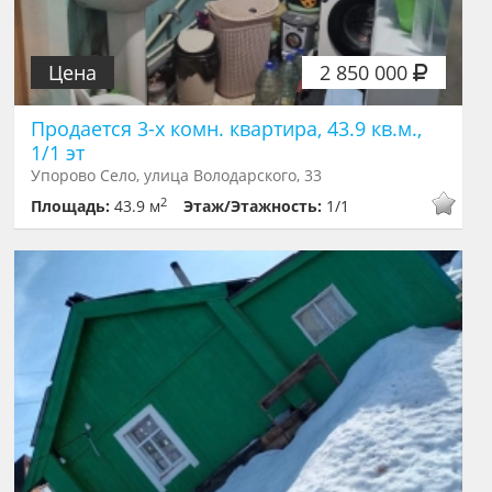
Цена
2 850 000
Продается 3-х комн. квартира, 43.9 кв.м.,
1/1 эт
Упорово Село, улица Володарского, 33
2
Площадь:
43.9 м
Этаж/Этажность:
1/1