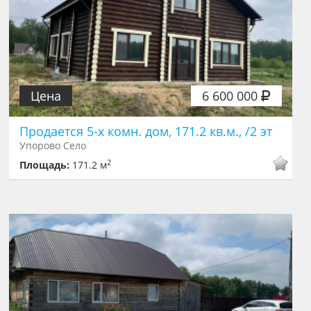
Цена
6 600 000
Продается 5-х комн. дом, 171.2 кв.м., /2 эт
Упорово Село
2
Площадь:
171.2 м