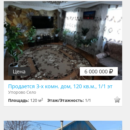
Цена
6 000 000
Продается 3-х комн. дом, 120 кв.м., 1/1 эт
Упорово Село
2
Площадь:
120 м
Этаж/Этажность:
1/1