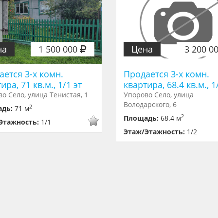
на
1 500 000
Цена
3 200 0
ается 3-х комн.
Продается 3-х комн.
ира, 71 кв.м., 1/1 эт
квартира, 68.4 кв.м., 1
о Село, улица Тенистая, 1
Упорово Село, улица
Володарского, 6
2
адь:
71 м
2
Площадь:
68.4 м
Этажность:
1/1
Этаж/Этажность:
1/2