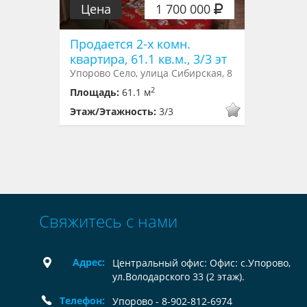
Цена
1 700 000
Продается 2-х комн.
квартира, 61.1 кв.м., 3/3 эт
Упорово Село, улица Сибирская, 8
2
Площадь:
61.1 м
Этаж/Этажность:
3/3
Свяжитесь с нами
Адрес:
Центральный офис: Офис: с.Упорово,
ул.Володарского 33 (2 этаж).
Телефон:
Упорово - 8-902-812-6974