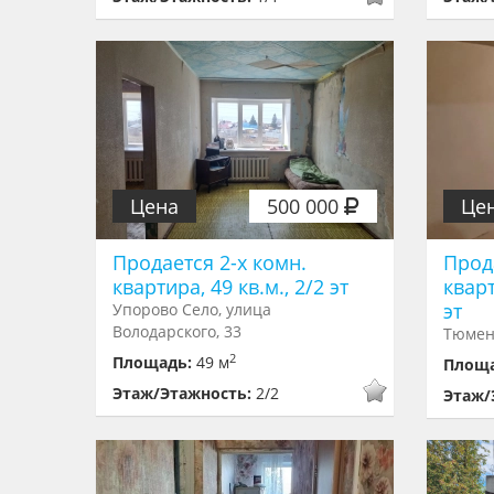
Цена
500 000
Це
Продается 2-х комн.
Прод
квартира, 49 кв.м., 2/2 эт
кварт
эт
Упорово Село, улица
Володарского, 33
Тюмен
2
Площадь:
49 м
Площ
Этаж/Этажность:
2/2
Этаж/