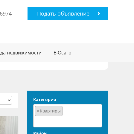
-6974
Подать объявление
да недвижимости
Е-Осаго
Категория
×
Квартиры
Район