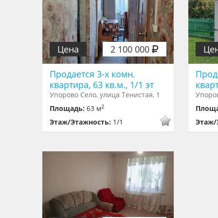
Цена
2 100 000
Це
Продается 3-х комн.
Прод
квартира, 63 кв.м., 1/1 эт
кварт
Упорово Село, улица Тенистая, 1
Упоров
2
Площадь:
63 м
Площ
Этаж/Этажность:
1/1
Этаж/