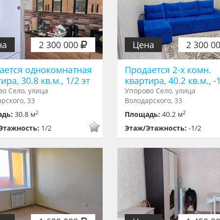
на
2 300 000
Цена
2 300 0
ается однокомнатная
Продается 2-х комн.
ира, 30.8 кв.м., 1/2 эт
квартира, 40.2 кв.м., -
о Село, улица
Упорово Село, улица
рского, 33
Володарского, 33
2
2
адь:
30.8 м
Площадь:
40.2 м
Этажность:
1/2
Этаж/Этажность:
-1/2