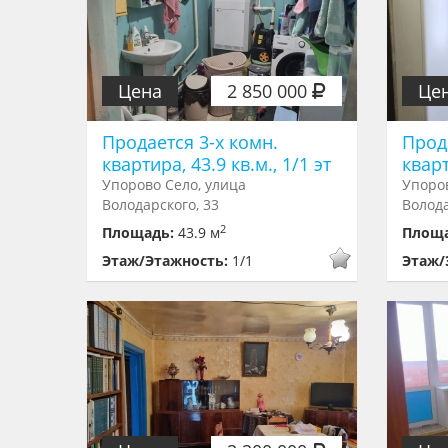
Цена
2 850 000
Це
Продается 3-х комн.
Прод
квартира, 43.9 кв.м., 1/1 эт
кварт
Упорово Село, улица
Упоров
Володарского, 33
Волода
2
Площадь:
43.9 м
Площ
Этаж/Этажность:
1/1
Этаж/