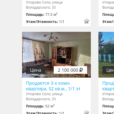
Упорово Село, улица
Упоров
Володарского, 33
Волода
2
Площадь:
77.5 м
Площ
Этаж/Этажность:
1/1
Этаж/
Цена
2 100 000
Це
Продается 3-х комн.
Прод
квартира, 52 кв.м., 1/1 эт
кварт
Упорово Село, улица
Упоров
Володарского, 33
Волода
2
Площадь:
52 м
Площ
Этаж/Этажность:
1/1
Этаж/