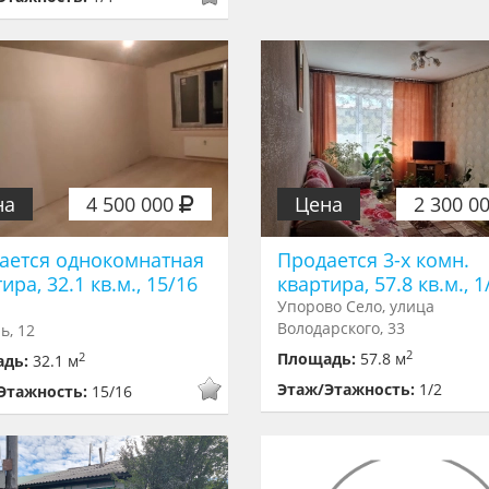
на
4 500 000
Цена
2 300 0
ается однокомнатная
Продается 3-х комн.
ира, 32.1 кв.м., 15/16
квартира, 57.8 кв.м., 1
Упорово Село, улица
Володарского, 33
ь, 12
2
Площадь:
57.8 м
2
адь:
32.1 м
Этаж/Этажность:
1/2
Этажность:
15/16