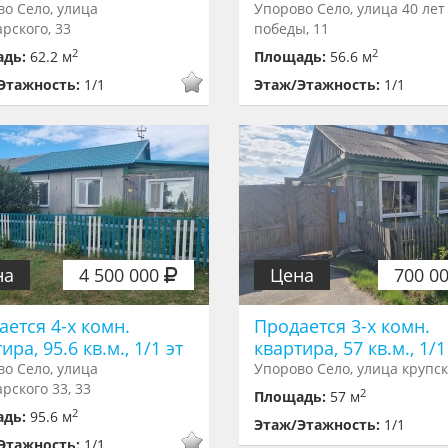
о Село, улица
Упорово Село, улица 40 лет
рского, 33
победы, 11
2
2
адь:
62.2 м
Площадь:
56.6 м
Этажность:
1/1
Этаж/Этажность:
1/1
на
4 500 000
Цена
700 0
ается 4-х комн.
Продается 3-х комн.
ира, 95.6 кв.м., 1/1 эт
квартира, 57 кв.м., 1/1
о Село, улица
Упорово Село, улица крупск
рского 33, 33
2
Площадь:
57 м
2
адь:
95.6 м
Этаж/Этажность:
1/1
Этажность:
1/1