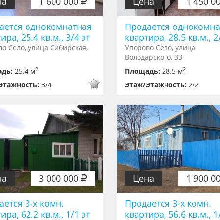
на
1 600 000
Цена
1 450 0
ается однокомнатная
Продается однокомна
ира, 25.4 кв.м., 3/4 эт
квартира, 28.5 кв.м., 2
о Село, улица Сибирская,
Упорово Село, улица
Володарского, 33
2
2
адь:
25.4 м
Площадь:
28.5 м
Этажность:
3/4
Этаж/Этажность:
2/2
на
3 000 000
Цена
1 900 0
ается 3-х комн.
Продается 3-х комн.
ира, 62.2 кв.м., 1/1 эт
квартира, 56.6 кв.м., 1