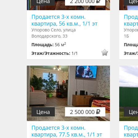
Цена
2 200 000
Це
Продается 3-х комн.
Прод
квартира, 56 кв.м., 1/1 эт
кварт
Упорово Село, улица
Упоров
Володарского, 33
1Б
2
Площадь:
56 м
Площ
Этаж/Этажность:
1/1
Этаж/
Цена
2 500 000
Це
Продается 3-х комн.
Прод
квартира, 77.5 кв.м., 1/1 эт
кварт