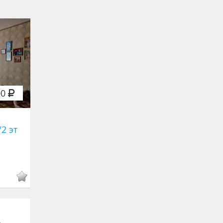
00
/2 эт