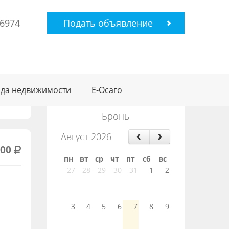
-6974
Подать объявление
да недвижимости
Е-Осаго
Бронь
Август 2026
000
пн
вт
ср
чт
пт
сб
вс
27
28
29
30
31
1
2
3
4
5
6
7
8
9