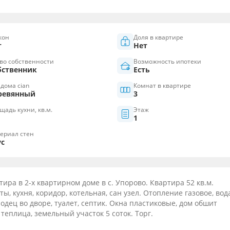
кон
Доля в квартире
т
Нет
во собственности
Возможность ипотеки
бственник
Есть
 дома cian
Комнат в квартире
ревянный
3
щадь кухни, кв.м.
Этаж
1
ериал стен
ус
ира в 2-х квартирном доме в с. Упорово. Квартира 52 кв.м.
, кухня, коридор, котельная, сан узел. Отопление газовое, вод
одец во дворе, туалет, септик. Окна пластиковые, дом обшит
 теплица, земельный участок 5 соток. Торг.