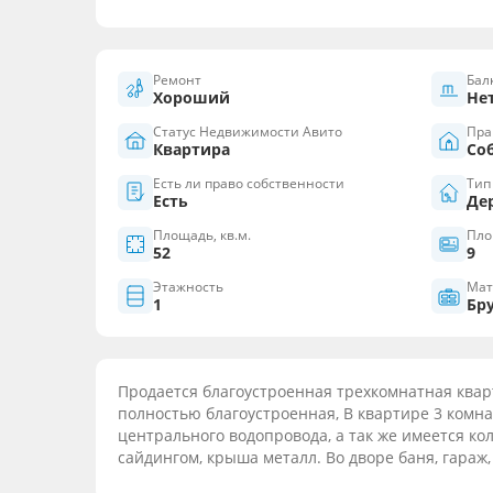
Ремонт
Бал
Хороший
Не
Статус Недвижимости Авито
Пра
Квартира
Со
Есть ли право собственности
Тип
Есть
Де
Площадь, кв.м.
Пло
52
9
Этажность
Мат
1
Бр
Продается благоустроенная трехкомнатная кварт
полностью благоустроенная, В квартире 3 комнаты
центрального водопровода, а так же имеется кол
сайдингом, крыша металл. Во дворе баня, гараж,