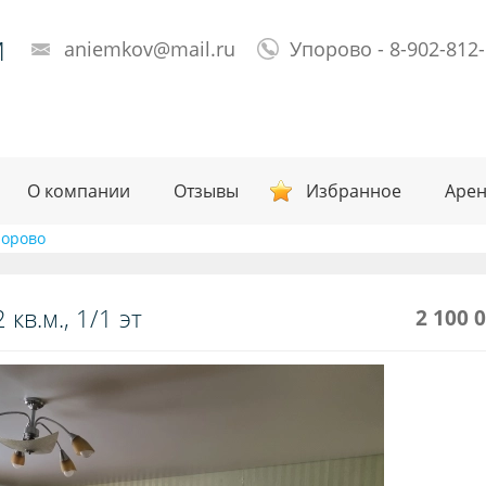
М
aniemkov@mail.ru
Упорово - 8-902-812
О компании
Отзывы
Избранное
Арен
порово
кв.м., 1/1 эт
2 100 