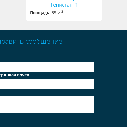
Тенистая, 1
2
Площадь:
63 м
править сообщение
тронная почта
т