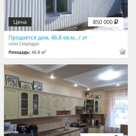
Цена
850 000
Продается дом, 46.8 кв.м., / эт
село Скородум
2
Площадь:
46.8 м