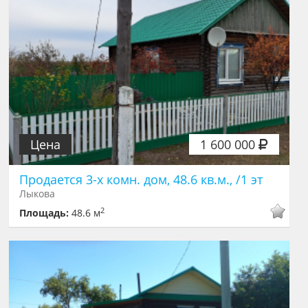
Цена
1 600 000
Продается 3-х комн. дом, 48.6 кв.м., /1 эт
Лыкова
2
Площадь:
48.6 м