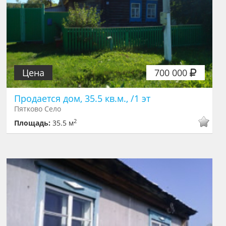
Цена
700 000
Продается дом, 35.5 кв.м., /1 эт
Пятково Село
2
Площадь:
35.5 м