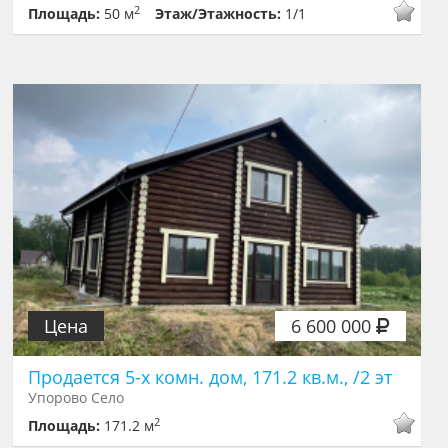
2
Площадь:
50 м
Этаж/Этажность:
1/1
Цена
6 600 000
Продается 5-х комн. дом, 171.2 кв.м., /2 эт
Упорово Село
2
Площадь:
171.2 м