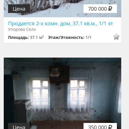
Цена
700 000
Продается 2-х комн. дом, 37.1 кв.м., 1/1 эт
Упорово Село
2
Площадь:
37.1 м
Этаж/Этажность:
1/1
Цена
350 000