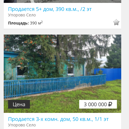
Продается 5+ дом, 390 кв.м., /2 эт
Упорово Село
2
Площадь:
390 м
Цена
3 000 000
Продается 3-х комн. дом, 50 кв.м., 1/1 эт
Упорово Село