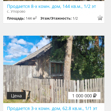
Продается 8-х комн. дом, 144 кв.м., 1/2 эт
с. Упорово
2
Площадь:
144 м
Этаж/Этажность:
1/2
Цена
1 000 000
Продается 3-х комн. дом, 62.8 кв.м., 1/1 эт