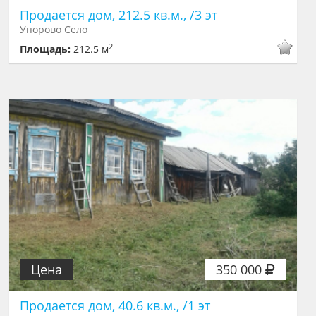
Продается дом, 212.5 кв.м., /3 эт
Упорово Село
2
Площадь:
212.5 м
Цена
350 000
Продается дом, 40.6 кв.м., /1 эт