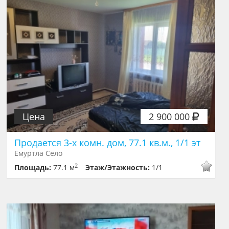
Цена
2 900 000
Продается 3-х комн. дом, 77.1 кв.м., 1/1 эт
Емуртла Село
2
Площадь:
77.1 м
Этаж/Этажность:
1/1