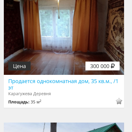
Цена
300 000
Продается однокомнатная дом, 35 кв.м., /1
эт
Карагужева Деревня
2
Площадь:
35 м