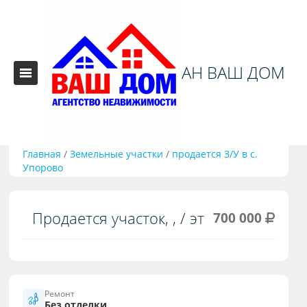
АН ВАШ ДОМ
Главная
/
Земельные участки
/
продается З/У в с.
Упорово
Продается участок, , / эт
700 000
Ремонт
Без отделки