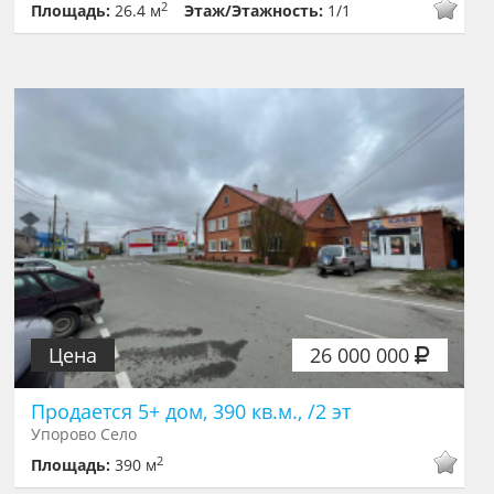
2
Площадь:
26.4 м
Этаж/Этажность:
1/1
Цена
26 000 000
Продается 5+ дом, 390 кв.м., /2 эт
Упорово Село
2
Площадь:
390 м