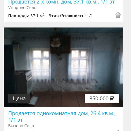
Продается 2-х комн. дом, 37.1 кв.м., 1/1 эт
Упорово Село
2
Площадь:
37.1 м
Этаж/Этажность:
1/1
Цена
350 000
Продается однокомнатная дом, 26.4 кв.м.,
1/1 эт
Бызово Село