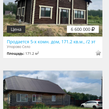
Цена
6 600 000
Продается 5-х комн. дом, 171.2 кв.м., /2 эт
Упорово Село
2
Площадь:
171.2 м