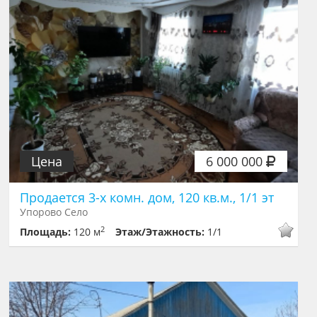
Цена
6 000 000
Продается 3-х комн. дом, 120 кв.м., 1/1 эт
Упорово Село
2
Площадь:
120 м
Этаж/Этажность:
1/1