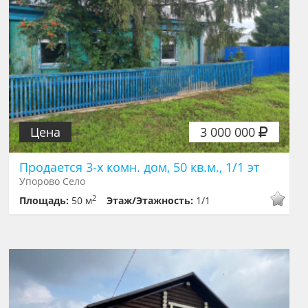
Цена
3 000 000
Продается 3-х комн. дом, 50 кв.м., 1/1 эт
Упорово Село
2
Площадь:
50 м
Этаж/Этажность:
1/1