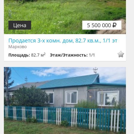
Цена
5 500 000
Продается 3-х комн. дом, 82.7 кв.м., 1/1 эт
Марково
2
Площадь:
82.7 м
Этаж/Этажность:
1/1