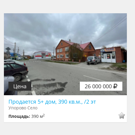
Цена
26 000 000
Продается 5+ дом, 390 кв.м., /2 эт
Упорово Село
2
Площадь:
390 м