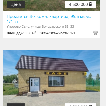
Цена
4 500 000
Продается 4-х комн. квартира, 95.6 кв.м.,
1/1 эт
Упорово Село, улица Володарского 33, 33
2
Площадь:
95.6 м
Этаж/Этажность:
1/1