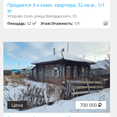
Продается 3-х комн. квартира, 52 кв.м., 1/1
эт
Упорово Село, улица Володарского, 33
2
Площадь:
52 м
Этаж/Этажность:
1/1
Цена
700 000