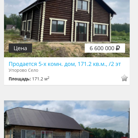
Цена
6 600 000
Продается 5-х комн. дом, 171.2 кв.м., /2 эт
Упорово Село
2
Площадь:
171.2 м