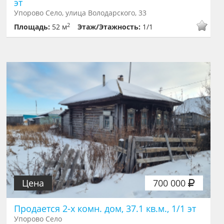
эт
Упорово Село, улица Володарского, 33
2
Площадь:
52 м
Этаж/Этажность:
1/1
Цена
700 000
Продается 2-х комн. дом, 37.1 кв.м., 1/1 эт
Упорово Село