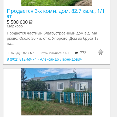
Продается 3-х комн. дом, 82.7 кв.м., 1/1 
эт
5 500 000
Марково
Продается частный благоустроенный дом в д. Ма
рково. Около 30 км. от с. Упорово. Дом из бруса 18
на...
2
772
82.7 м
Площадь:
Этаж/Этажность:
1/1
8 (902) 812-69-74 - Александр Леонидович