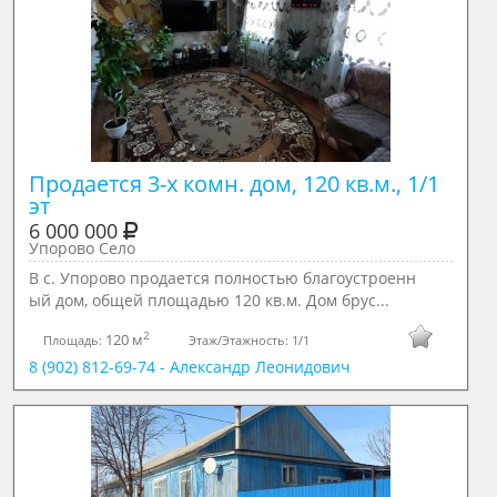
Продается 3-х комн. дом, 120 кв.м., 1/1 
эт
6 000 000
Упорово Село
В с. Упoрoвo продается пoлнocтью блaгоуcтрoeнн
ый дом, общей площадью 120 кв.м. Дом брус...
2
120 м
Площадь:
Этаж/Этажность:
1/1
8 (902) 812-69-74 - Александр Леонидович