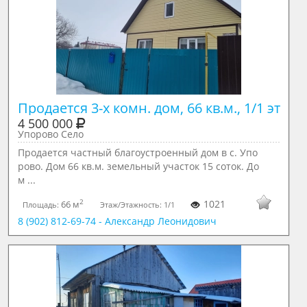
Продается 3-х комн. дом, 66 кв.м., 1/1 эт
4 500 000
Упорово Село
Продается частный благоустроенный дом в с. Упо
рово. Дом 66 кв.м. земельный участок 15 соток. До
м ...
2
1021
66 м
Площадь:
Этаж/Этажность:
1/1
8 (902) 812-69-74 - Александр Леонидович