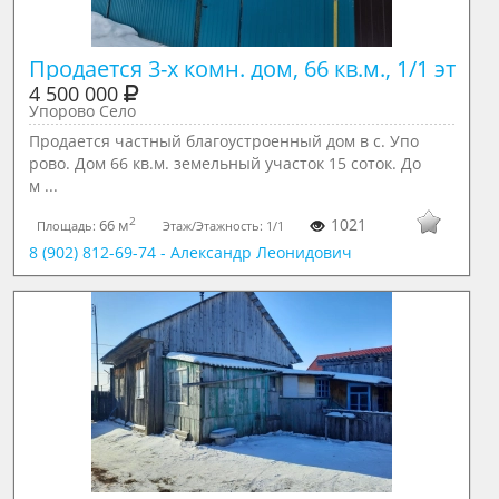
Продается 3-х комн. дом, 66 кв.м., 1/1 эт
4 500 000
Упорово Село
Продается частный благоустроенный дом в с. Упо
рово. Дом 66 кв.м. земельный участок 15 соток. До
м ...
2
1021
66 м
Площадь:
Этаж/Этажность:
1/1
8 (902) 812-69-74 - Александр Леонидович