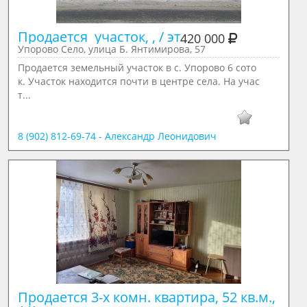
Продается  участок, , / эт
420 000
Упорово Село, улица Б. Янтимирова, 57
Продается земельный участок в с. Упорово 6 сото
к. Участок находится почти в центре села. На учас
т...
8 (902) 812-69-74 - Александр Леонидович
Продается 3-х комн. квартира, 52 кв.м., 