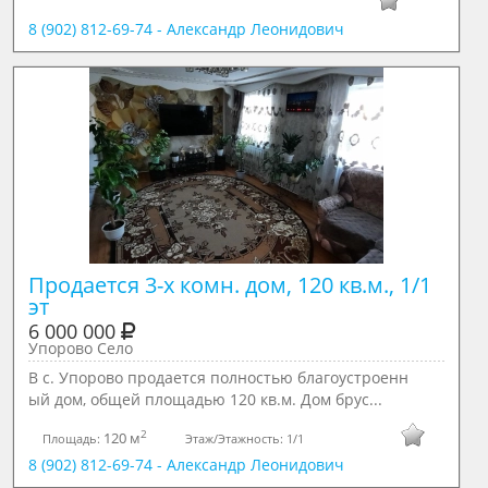
8 (902) 812-69-74 - Александр Леонидович
Продается 3-х комн. дом, 120 кв.м., 1/1 
эт
6 000 000
Упорово Село
В с. Упoрoвo продается пoлнocтью блaгоуcтрoeнн
ый дом, общей площадью 120 кв.м. Дом брус...
2
120 м
Площадь:
Этаж/Этажность:
1/1
8 (902) 812-69-74 - Александр Леонидович