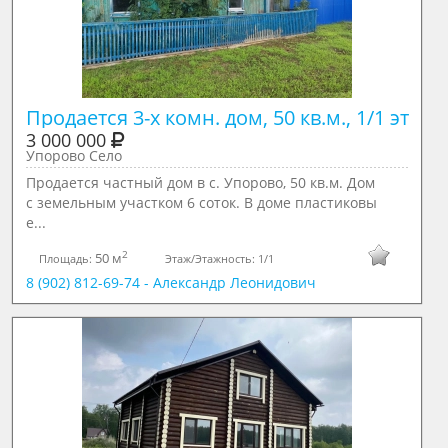
Продается 3-х комн. дом, 50 кв.м., 1/1 эт
3 000 000
Упорово Село
Продается частный дом в с. Упорово, 50 кв.м. Дом
с земельным участком 6 соток. В доме пластиковы
е...
2
50 м
Площадь:
Этаж/Этажность:
1/1
8 (902) 812-69-74 - Александр Леонидович