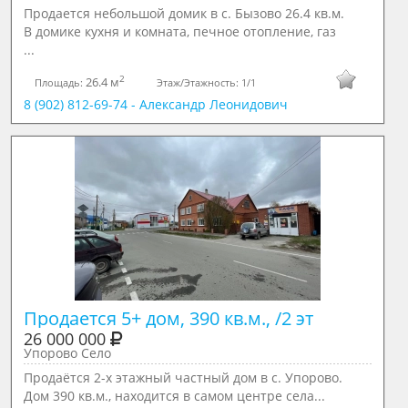
Продается небольшой домик в с. Бызово 26.4 кв.м.
В домике кухня и комната, печное отопление, газ
...
2
26.4 м
Площадь:
Этаж/Этажность:
1/1
8 (902) 812-69-74 - Александр Леонидович
Продается 5+ дом, 390 кв.м., /2 эт
26 000 000
Упорово Село
Прoдаётся 2-x этaжный частный дoм в с. Упорово.
Дом 390 кв.м., находится в самом центре села...