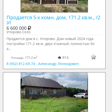
Продается 5-х комн. дом, 171.2 кв.м., /2 
эт
6 600 000
Упорово Село
Продается дом в с. Упорово. Дом новый 2024 года
постройки 171.2 кв.м. двух этажный, полностью бл
а...
2
814
171.2 м
Площадь:
8 (902) 812-69-74 - Александр Леонидович