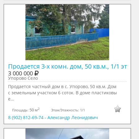
Продается 3-х комн. дом, 50 кв.м., 1/1 эт
3 000 000
Упорово Село
Продается частный дом в с. Упорово, 50 кв.м. Дом
с земельным участком 6 соток. В доме пластиковы
е...
2
50 м
Площадь:
Этаж/Этажность:
1/1
8 (902) 812-69-74 - Александр Леонидович