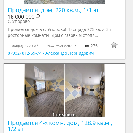
Продается  дом, 220 кв.м., 1/1 эт
18 000 000
с. Упорово
Продается дом в с. Упорово! Площадь 225 кв.м, 3 п
росторные комнаты. Дом с газовым отопл...
2
276
220 м
Площадь:
Этаж/Этажность:
1/1
8 (902) 812-69-74 - Александр Леонидович
Продается 4-х комн. дом, 128.9 кв.м., 
1/2 эт