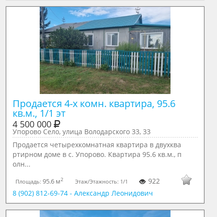
Продается 4-х комн. квартира, 95.6 
кв.м., 1/1 эт
4 500 000
Упорово Село, улица Володарского 33, 33
Продается четырехкомнатная квартира в двухква
ртирном доме в с. Упорово. Квартира 95.6 кв.м., п
олн...
2
922
95.6 м
Площадь:
Этаж/Этажность:
1/1
8 (902) 812-69-74 - Александр Леонидович