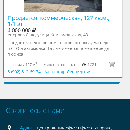
Продается  коммерческая, 127 кв.м., 
1/1 эт
4 000 000
Упорово Село, улица Комсомольская, 43
Продается нежилое помещение, используемое дл
я СТО и автомойка. Так же имеется помещение дл
я офиса...
2
1221
127 м
Площадь:
Этаж/Этажность:
1/1
8 (902) 812-69-74 - Александр Леонидович
Свяжитесь с нами
Адрес:
Центральный офис: Офис: с.Упорово,