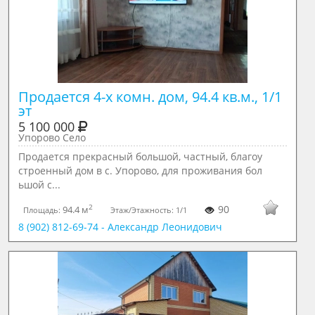
Продается 4-х комн. дом, 94.4 кв.м., 1/1 
эт
5 100 000
Упорово Село
Продается прекрасный большой, частный, благоу
строенный дом в с. Упорово, для проживания бол
ьшой с...
2
90
94.4 м
Площадь:
Этаж/Этажность:
1/1
8 (902) 812-69-74 - Александр Леонидович