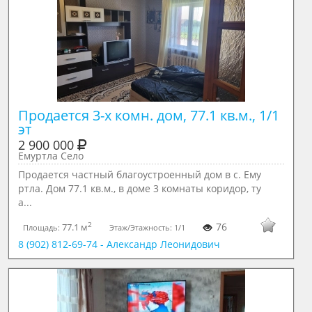
Продается 3-х комн. дом, 77.1 кв.м., 1/1 
эт
2 900 000
Емуртла Село
Продается частный благоустроенный дом в с. Ему
ртла. Дом 77.1 кв.м., в доме 3 комнаты коридор, ту
а...
2
76
77.1 м
Площадь:
Этаж/Этажность:
1/1
8 (902) 812-69-74 - Александр Леонидович