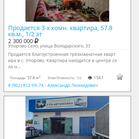
Продается 3-х комн. квартира, 57.8 
кв.м., 1/2 эт
2 300 000
Упорово Село, улица Володарского, 33
Продается благоустроенная трехкомнатная кварт
ира в с. Упорово. Квартира находится в центре се
ла н...
2
1561
57.8 м
Площадь:
Этаж/Этажность:
1/2
8 (902) 812-69-74 - Александр Леонидович