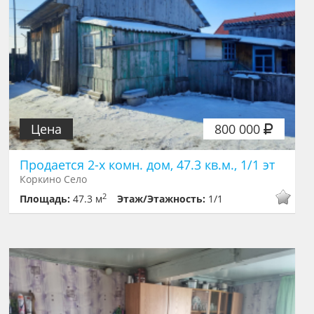
Цена
800 000
Продается 2-х комн. дом, 47.3 кв.м., 1/1 эт
Коркино Село
2
Площадь:
47.3 м
Этаж/Этажность:
1/1