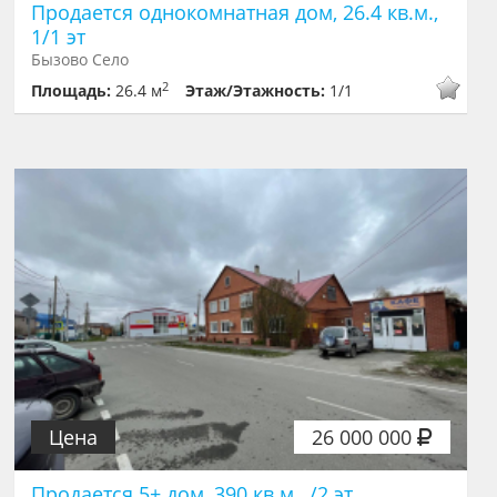
Продается однокомнатная дом, 26.4 кв.м.,
1/1 эт
Бызово Село
2
Площадь:
26.4 м
Этаж/Этажность:
1/1
Цена
26 000 000
Продается 5+ дом, 390 кв.м., /2 эт