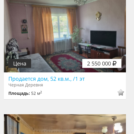
Цена
2 550 000
Продается дом, 52 кв.м., /1 эт
Черная Деревня
2
Площадь:
52 м