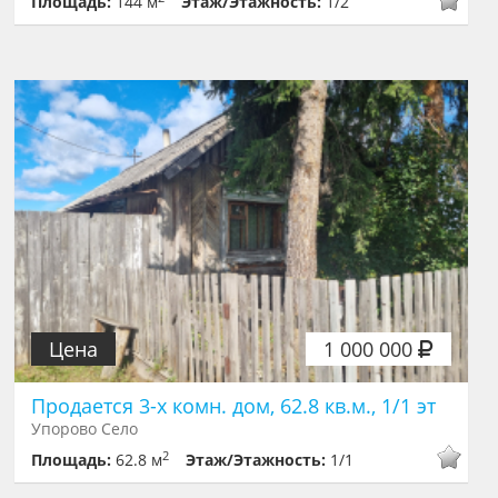
Площадь:
144 м
Этаж/Этажность:
1/2
Цена
1 000 000
Продается 3-х комн. дом, 62.8 кв.м., 1/1 эт
Упорово Село
2
Площадь:
62.8 м
Этаж/Этажность:
1/1