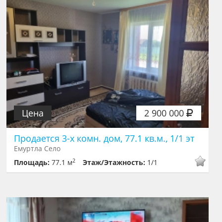
Цена
2 900 000
Продается 3-х комн. дом, 77.1 кв.м., 1/1 эт
Емуртла Село
2
Площадь:
77.1 м
Этаж/Этажность:
1/1