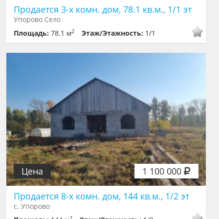
Продается 3-х комн. дом, 78.1 кв.м., 1/1 эт
Упорово Село
2
Площадь:
78.1 м
Этаж/Этажность:
1/1
Цена
1 100 000
Продается 8-х комн. дом, 144 кв.м., 1/2 эт
с. Упорово
2