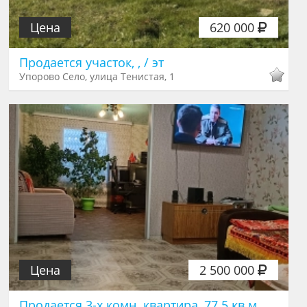
Цена
620 000
Продается участок, , / эт
Упорово Село, улица Тенистая, 1
Цена
2 500 000
Продается 3-х комн. квартира, 77.5 кв.м.,