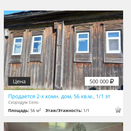
Цена
500 000
Продается 2-х комн. дом, 56 кв.м., 1/1 эт
Скородум Село
2
Площадь:
56 м
Этаж/Этажность:
1/1