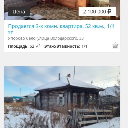
Цена
2 100 000
Продается 3-х комн. квартира, 52 кв.м., 1/1
эт
Упорово Село, улица Володарского, 33
2
Площадь:
52 м
Этаж/Этажность:
1/1