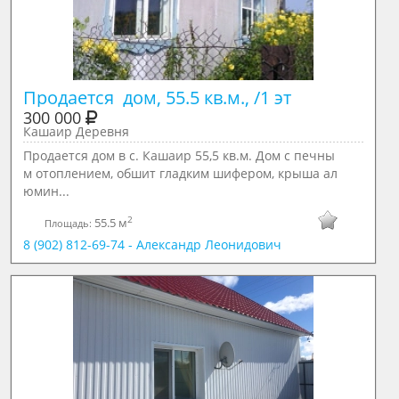
Продается  дом, 55.5 кв.м., /1 эт
300 000
Кашаир Деревня
Продается дом в с. Кашаир 55,5 кв.м. Дом с печны
м отоплением, обшит гладким шифером, крыша ал
юмин...
2
55.5 м
Площадь:
8 (902) 812-69-74 - Александр Леонидович