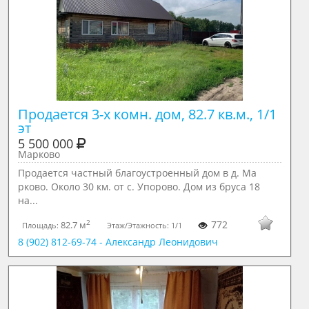
Продается 3-х комн. дом, 82.7 кв.м., 1/1 
эт
5 500 000
Марково
Продается частный благоустроенный дом в д. Ма
рково. Около 30 км. от с. Упорово. Дом из бруса 18
на...
2
772
82.7 м
Площадь:
Этаж/Этажность:
1/1
8 (902) 812-69-74 - Александр Леонидович